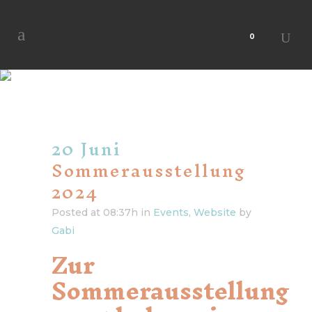
0
Sommerausstellung
2024
20 Juni
Sommerausstellung
2024
Posted at 08:37h
in
Events
,
Website
by
Gabi
Zur
Sommerausstellung